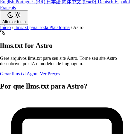
English
Português (BR)
日本語
简体中文
한국어
Deutsch
Español
Français
Alternar tema
Início
/
llms.txt para Toda Plataforma
/
Astro
🚀
llms.txt for Astro
Gere arquivos llms.txt para seu site Astro. Torne seu site Astro
descobrível por IA e modelos de linguagem.
Gerar llms.txt Agora
Ver Preços
Por que llms.txt para Astro?