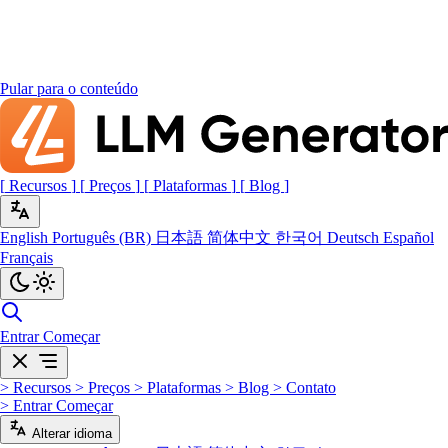
Pular para o conteúdo
[
Recursos
]
[
Preços
]
[
Plataformas
]
[
Blog
]
English
Português (BR)
日本語
简体中文
한국어
Deutsch
Español
Français
Entrar
Começar
>
Recursos
>
Preços
>
Plataformas
>
Blog
>
Contato
>
Entrar
Começar
Alterar idioma