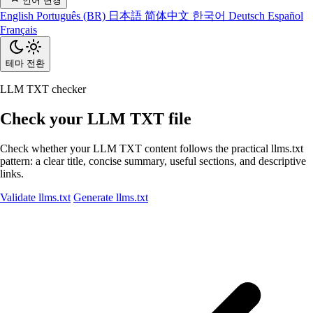
언어 변경
English
Português (BR)
日本語
简体中文
한국어
Deutsch
Español
Français
테마 전환
LLM TXT checker
Check your LLM TXT file
Check whether your LLM TXT content follows the practical llms.txt
pattern: a clear title, concise summary, useful sections, and descriptive
links.
Validate llms.txt
Generate llms.txt