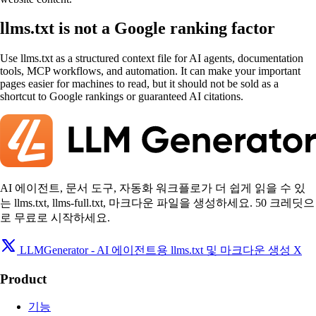
llms.txt is not a Google ranking factor
Use llms.txt as a structured context file for AI agents, documentation
tools, MCP workflows, and automation. It can make your important
pages easier for machines to read, but it should not be sold as a
shortcut to Google rankings or guaranteed AI citations.
AI 에이전트, 문서 도구, 자동화 워크플로가 더 쉽게 읽을 수 있
는 llms.txt, llms-full.txt, 마크다운 파일을 생성하세요. 50 크레딧으
로 무료로 시작하세요.
LLMGenerator - AI 에이전트용 llms.txt 및 마크다운 생성 X
Product
기능