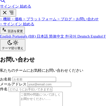
サインイン
始める
>
機能
>
価格
>
プラットフォーム
>
ブログ
>
お問い合わせ
>
サインイン
始める
言語を変更
English
Português (BR)
日本語
简体中文
한국어
Deutsch
Español
F
テーマ切り替え
お問い合わせ
私たちのチームにお気軽にお問い合わせください
お名前
メールアドレス
件名