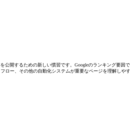
down概要を公開するための新しい慣習です。Googleのランキン
クフロー、その他の自動化システムが重要なページを理解しや