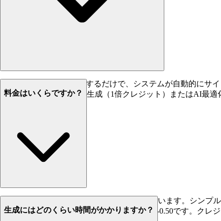
WebサイトのURLを入力するだけで、システムが自動的にサイ
料金はいくらですか？
を生成します。シンプル生成（1倍クレジット）またはAI最
透明なクレジットベースシステムを使用しています。シンプル生
生成にはどのくらい時間がかかりますか？
$0.10-0.20、中規模サイト（25 URL）は$0.25-0.5