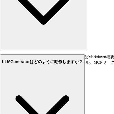
llms.txtは、ドメインルートにWebサイトの簡潔なMark
LLMGeneratorはどのように動作しますか？
的な価値は、エージェント、ドキュメントツール、MCPワー