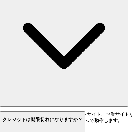
ブログ、eコマースストア、ドキュメントサイト、企業サイトなど、
クレジットは期限切れになりますか？
リケーションなどの人気プラットフォームで動作します。