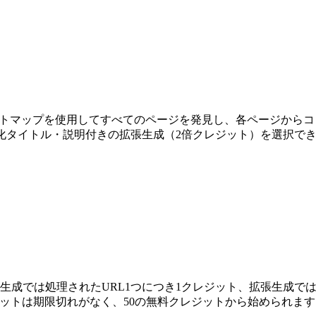
トマップを使用してすべてのページを発見し、各ページからコンテ
適化タイトル・説明付きの拡張生成（2倍クレジット）を選択で
成では処理されたURL1つにつき1クレジット、拡張生成では2
0です。クレジットは期限切れがなく、50の無料クレジットから始められま