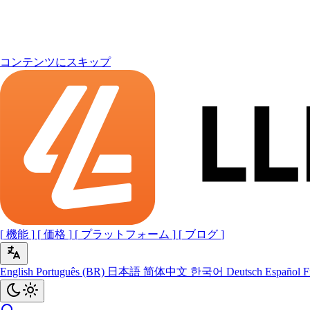
コンテンツにスキップ
[
機能
]
[
価格
]
[
プラットフォーム
]
[
ブログ
]
English
Português (BR)
日本語
简体中文
한국어
Deutsch
Español
F