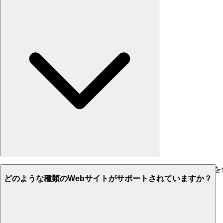
ほとんどのWebサイトは、バックグラウンドジョブシステム
どのような種類のWebサイトがサポートされていますか？
大規模サイトは数分長くかかる場合があります。