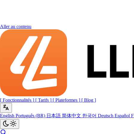
Aller au contenu
[
Fonctionnalités
]
[
Tarifs
]
[
Plateformes
]
[
Blog
]
English
Português (BR)
日本語
简体中文
한국어
Deutsch
Español
F