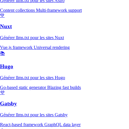
Générer llms.txt pour les sites Astro
Content collections
Multi-framework support
💚
Nuxt
Générer llms.txt pour les sites Nuxt
Vue.js framework
Universal rendering
📚
Hugo
Générer llms.txt pour les sites Hugo
Go-based static generator
Blazing fast builds
💜
Gatsby
Générer llms.txt pour les sites Gatsby
React-based framework
GraphQL data layer