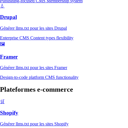
Publishing-focused CMS
Membership system
💧
Drupal
Générer llms.txt pour les sites Drupal
Enterprise CMS
Content types flexibility
🖼️
Framer
Générer llms.txt pour les sites Framer
Design-to-code platform
CMS functionality
Plateformes e-commerce
🛒
Shopify
Générer llms.txt pour les sites Shopify