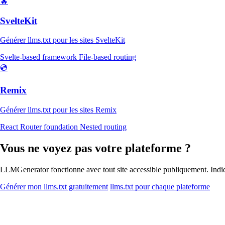
🔥
SvelteKit
Générer llms.txt pour les sites SvelteKit
Svelte-based framework
File-based routing
💿
Remix
Générer llms.txt pour les sites Remix
React Router foundation
Nested routing
Vous ne voyez pas votre plateforme ?
LLMGenerator fonctionne avec tout site accessible publiquement. Ind
Générer mon llms.txt gratuitement
llms.txt pour chaque plateforme