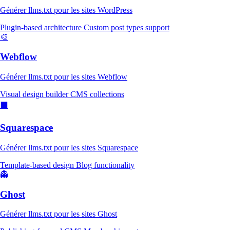
Générer llms.txt pour les sites WordPress
Plugin-based architecture
Custom post types support
🎨
Webflow
Générer llms.txt pour les sites Webflow
Visual design builder
CMS collections
⬛
Squarespace
Générer llms.txt pour les sites Squarespace
Template-based design
Blog functionality
👻
Ghost
Générer llms.txt pour les sites Ghost