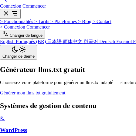
Connexion
Commencer
>
Fonctionnalités
>
Tarifs
>
Plateformes
>
Blog
>
Contact
>
Connexion
Commencer
Changer de langue
English
Português (BR)
日本語
简体中文
한국어
Deutsch
Español
F
Changer de thème
Générateur llms.txt gratuit
Choisissez votre plateforme pour générer un llms.txt adapté — structuré
Générer mon llms.txt gratuitement
Systèmes de gestion de contenu
📝
WordPress