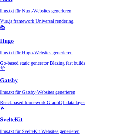
llms.txt für Nuxt-Websites generieren
Vue.js framework
Universal rendering
📚
Hugo
llms.txt für Hugo-Websites generieren
Go-based static generator
Blazing fast builds
💜
Gatsby
llms.txt für Gatsby-Websites generieren
React-based framework
GraphQL data layer
🔥
SvelteKit
llms.txt für SvelteKit-Websites generieren