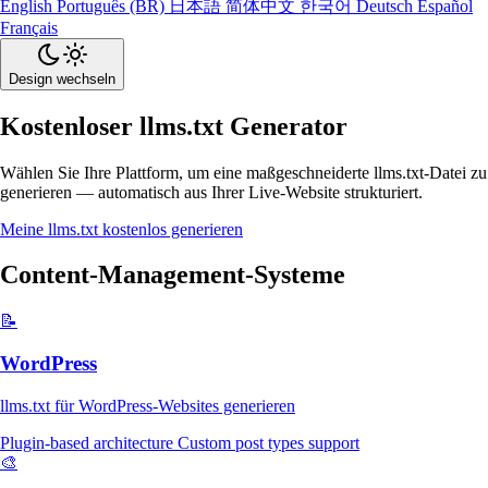
English
Português (BR)
日本語
简体中文
한국어
Deutsch
Español
Français
Design wechseln
Kostenloser llms.txt Generator
Wählen Sie Ihre Plattform, um eine maßgeschneiderte llms.txt-Datei zu
generieren — automatisch aus Ihrer Live-Website strukturiert.
Meine llms.txt kostenlos generieren
Content-Management-Systeme
📝
WordPress
llms.txt für WordPress-Websites generieren
Plugin-based architecture
Custom post types support
🎨