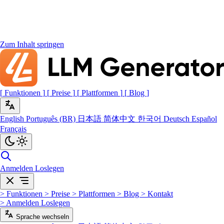
Zum Inhalt springen
[
Funktionen
]
[
Preise
]
[
Plattformen
]
[
Blog
]
English
Português (BR)
日本語
简体中文
한국어
Deutsch
Español
Français
Anmelden
Loslegen
>
Funktionen
>
Preise
>
Plattformen
>
Blog
>
Kontakt
>
Anmelden
Loslegen
Sprache wechseln