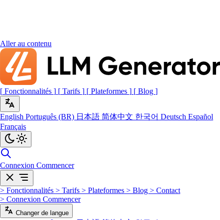
Aller au contenu
[
Fonctionnalités
]
[
Tarifs
]
[
Plateformes
]
[
Blog
]
English
Português (BR)
日本語
简体中文
한국어
Deutsch
Español
Français
Connexion
Commencer
>
Fonctionnalités
>
Tarifs
>
Plateformes
>
Blog
>
Contact
>
Connexion
Commencer
Changer de langue