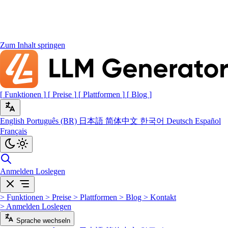
Zum Inhalt springen
[
Funktionen
]
[
Preise
]
[
Plattformen
]
[
Blog
]
English
Português (BR)
日本語
简体中文
한국어
Deutsch
Español
Français
Anmelden
Loslegen
>
Funktionen
>
Preise
>
Plattformen
>
Blog
>
Kontakt
>
Anmelden
Loslegen
Sprache wechseln