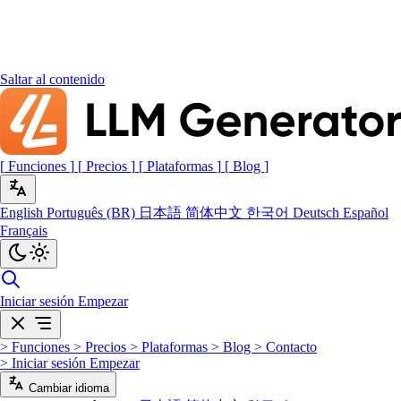
Saltar al contenido
[
Funciones
]
[
Precios
]
[
Plataformas
]
[
Blog
]
English
Português (BR)
日本語
简体中文
한국어
Deutsch
Español
Français
Iniciar sesión
Empezar
>
Funciones
>
Precios
>
Plataformas
>
Blog
>
Contacto
>
Iniciar sesión
Empezar
Cambiar idioma