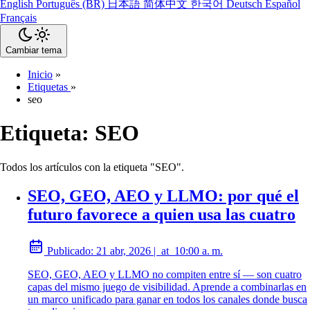
English
Português (BR)
日本語
简体中文
한국어
Deutsch
Español
Français
Cambiar tema
Inicio
»
Etiquetas
»
seo
Etiqueta:
SEO
Todos los artículos con la etiqueta "SEO".
SEO, GEO, AEO y LLMO: por qué el
futuro favorece a quien usa las cuatro
Publicado:
21 abr, 2026
|
at
10:00 a. m.
SEO, GEO, AEO y LLMO no compiten entre sí — son cuatro
capas del mismo juego de visibilidad. Aprende a combinarlas en
un marco unificado para ganar en todos los canales donde busca