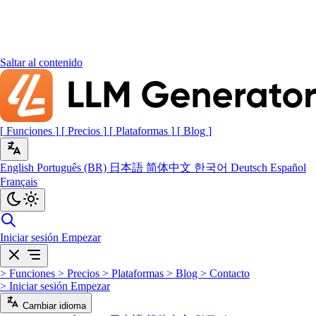
Saltar al contenido
[
Funciones
]
[
Precios
]
[
Plataformas
]
[
Blog
]
English
Português (BR)
日本語
简体中文
한국어
Deutsch
Español
Français
Iniciar sesión
Empezar
>
Funciones
>
Precios
>
Plataformas
>
Blog
>
Contacto
>
Iniciar sesión
Empezar
Cambiar idioma