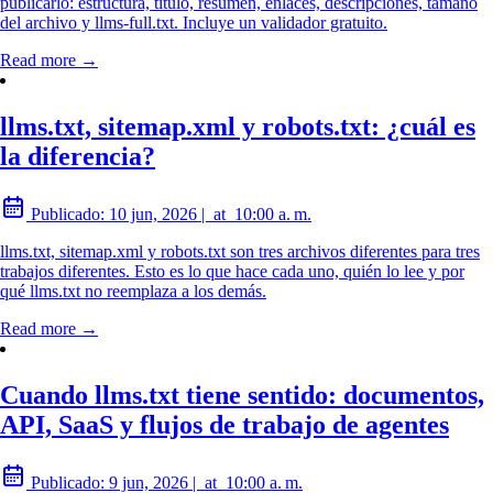
publicarlo: estructura, título, resumen, enlaces, descripciones, tamaño
del archivo y llms-full.txt. Incluye un validador gratuito.
Read more →
llms.txt, sitemap.xml y robots.txt: ¿cuál es
la diferencia?
Publicado:
10 jun, 2026
|
at
10:00 a. m.
llms.txt, sitemap.xml y robots.txt son tres archivos diferentes para tres
trabajos diferentes. Esto es lo que hace cada uno, quién lo lee y por
qué llms.txt no reemplaza a los demás.
Read more →
Cuando llms.txt tiene sentido: documentos,
API, SaaS y flujos de trabajo de agentes
Publicado:
9 jun, 2026
|
at
10:00 a. m.