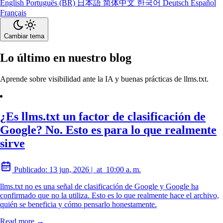
English
Português (BR)
日本語
简体中文
한국어
Deutsch
Español
Français
Cambiar tema
Lo último en nuestro blog
Aprende sobre visibilidad ante la IA y buenas prácticas de llms.txt.
¿Es llms.txt un factor de clasificación de
Google? No. Esto es para lo que realmente
sirve
Publicado:
13 jun, 2026
|
at
10:00 a. m.
llms.txt no es una señal de clasificación de Google y Google ha
confirmado que no la utiliza. Esto es lo que realmente hace el archivo,
quién se beneficia y cómo pensarlo honestamente.
Read more →