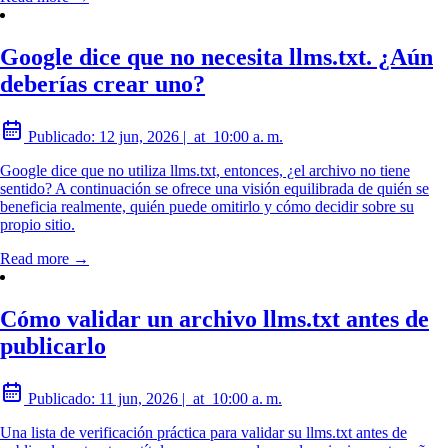
Google dice que no necesita llms.txt. ¿Aún
deberías crear uno?
Publicado:
12 jun, 2026
|
at
10:00 a. m.
Google dice que no utiliza llms.txt, entonces, ¿el archivo no tiene
sentido? A continuación se ofrece una visión equilibrada de quién se
beneficia realmente, quién puede omitirlo y cómo decidir sobre su
propio sitio.
Read more →
Cómo validar un archivo llms.txt antes de
publicarlo
Publicado:
11 jun, 2026
|
at
10:00 a. m.
Una lista de verificación práctica para validar su llms.txt antes de