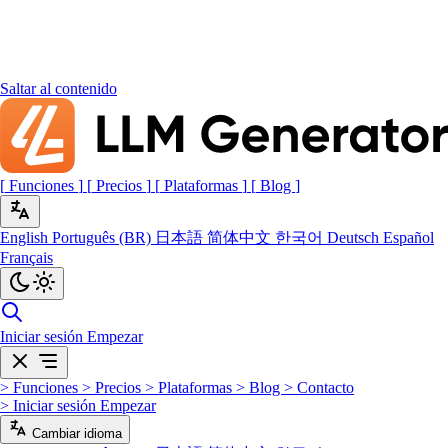
Saltar al contenido
[
Funciones
]
[
Precios
]
[
Plataformas
]
[
Blog
]
English
Português (BR)
日本語
简体中文
한국어
Deutsch
Español
Français
Iniciar sesión
Empezar
>
Funciones
>
Precios
>
Plataformas
>
Blog
>
Contacto
>
Iniciar sesión
Empezar
Cambiar idioma