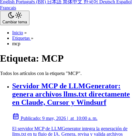
English
Português (BR)
日本語
简体中文
한국어
Deutsch
Español
Français
Cambiar tema
Inicio
»
Etiquetas
»
mcp
Etiqueta:
MCP
Todos los artículos con la etiqueta "MCP".
Servidor MCP de LLMGenerator:
genera archivos llms.txt directamente
en Claude, Cursor y Windsurf
Publicado:
9 may, 2026
|
at
10:00 a. m.
El servidor MCP de LLMGenerator integra la generación de
llms.txt en tu flujo de IA. Genera, revisa y valida archivos