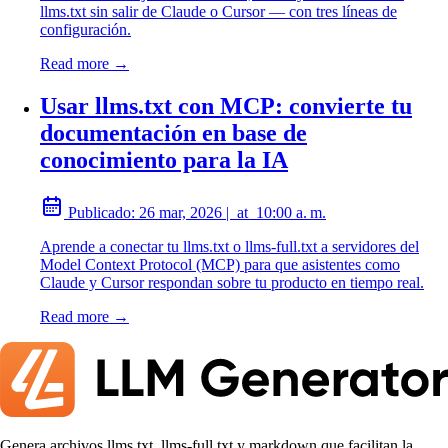
llms.txt sin salir de Claude o Cursor — con tres líneas de
configuración.
Read more →
Usar llms.txt con MCP: convierte tu
documentación en base de
conocimiento para la IA
Publicado:
26 mar, 2026
|
at
10:00 a. m.
Aprende a conectar tu llms.txt o llms-full.txt a servidores del
Model Context Protocol (MCP) para que asistentes como
Claude y Cursor respondan sobre tu producto en tiempo real.
Read more →
Genera archivos llms.txt, llms-full.txt y markdown que facilitan la