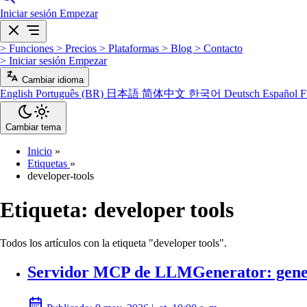
Iniciar sesión
Empezar
>
Funciones
>
Precios
>
Plataformas
>
Blog
>
Contacto
>
Iniciar sesión
Empezar
Cambiar idioma
English
Português (BR)
日本語
简体中文
한국어
Deutsch
Español
F
Cambiar tema
Inicio
»
Etiquetas
»
developer-tools
Etiqueta:
developer tools
Todos los artículos con la etiqueta "developer tools".
Servidor MCP de LLMGenerator: genera