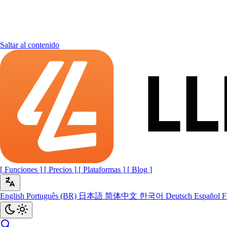
Saltar al contenido
[
Funciones
]
[
Precios
]
[
Plataformas
]
[
Blog
]
English
Português (BR)
日本語
简体中文
한국어
Deutsch
Español
F