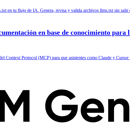
t en tu flujo de IA. Genera, revisa y valida archivos llms.txt sin sali
cumentación en base de conocimiento para 
 Model Context Protocol (MCP) para que asistentes como Claude y Cursor