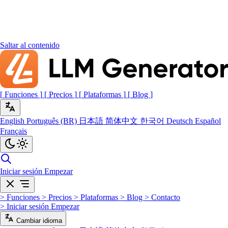
Saltar al contenido
[
Funciones
]
[
Precios
]
[
Plataformas
]
[
Blog
]
English
Português (BR)
日本語
简体中文
한국어
Deutsch
Español
Français
Iniciar sesión
Empezar
>
Funciones
>
Precios
>
Plataformas
>
Blog
>
Contacto
>
Iniciar sesión
Empezar
Cambiar idioma