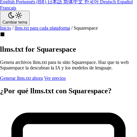
English
Português (BR)
日本語
简体中文
한국어
Deutsch
Español
Français
Cambiar tema
Inicio
/
llms.txt para cada plataforma
/
Squarespace
⬛
llms.txt for Squarespace
Genera archivos llms.txt para tu sitio Squarespace. Haz que tu web
Squarespace la descubran la IA y los modelos de lenguaje.
Generar llms.txt ahora
Ver precios
¿Por qué llms.txt con Squarespace?