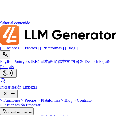
Saltar al contenido
[
Funciones
]
[
Precios
]
[
Plataformas
]
[
Blog
]
English
Português (BR)
日本語
简体中文
한국어
Deutsch
Español
Français
Iniciar sesión
Empezar
>
Funciones
>
Precios
>
Plataformas
>
Blog
>
Contacto
>
Iniciar sesión
Empezar
Cambiar idioma