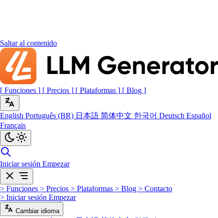
Saltar al contenido
[
Funciones
]
[
Precios
]
[
Plataformas
]
[
Blog
]
English
Português (BR)
日本語
简体中文
한국어
Deutsch
Español
Français
Iniciar sesión
Empezar
>
Funciones
>
Precios
>
Plataformas
>
Blog
>
Contacto
>
Iniciar sesión
Empezar
Cambiar idioma