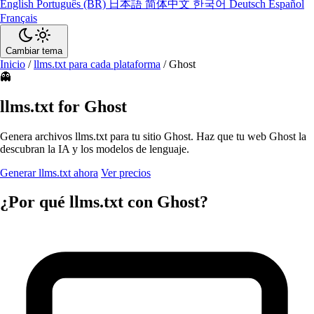
English
Português (BR)
日本語
简体中文
한국어
Deutsch
Español
Français
Cambiar tema
Inicio
/
llms.txt para cada plataforma
/
Ghost
👻
llms.txt for Ghost
Genera archivos llms.txt para tu sitio Ghost. Haz que tu web Ghost la
descubran la IA y los modelos de lenguaje.
Generar llms.txt ahora
Ver precios
¿Por qué llms.txt con Ghost?