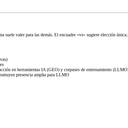
ina suele valer para las demás. El encuadre «vs» sugiere elección única;
ivas)
les
tracción en herramientas IA (GEO) y corpuses de entrenamiento (LLMO
 construyen presencia amplia para LLMO