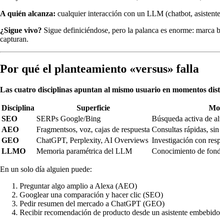
A quién alcanza:
cualquier interacción con un LLM (chatbot, asistent
¿Sigue vivo?
Sigue definiciéndose, pero la palanca es enorme: marca 
capturan.
Por qué el planteamiento «versus» falla
Las cuatro disciplinas apuntan al mismo usuario en momentos distin
Disciplina
Superficie
Mo
SEO
SERPs Google/Bing
Búsqueda activa de alt
AEO
Fragmentsos, voz, cajas de respuesta
Consultas rápidas, sin 
GEO
ChatGPT, Perplexity, AI Overviews
Investigación con resp
LLMO
Memoria paramétrica del LLM
Conocimiento de fond
En un solo día alguien puede:
Preguntar algo amplio a Alexa (AEO)
Googlear una comparación y hacer clic (SEO)
Pedir resumen del mercado a ChatGPT (GEO)
Recibir recomendación de producto desde un asistente embebi