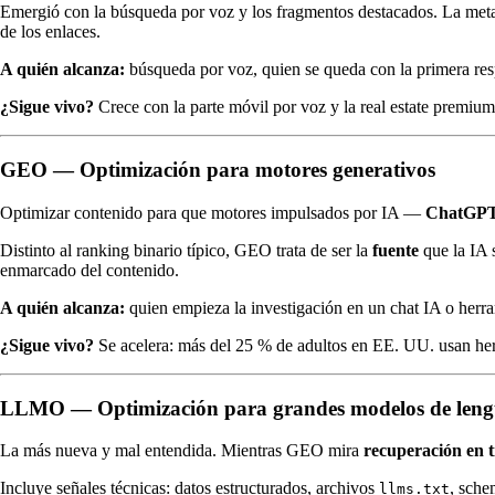
Emergió con la búsqueda por voz y los fragmentos destacados. La meta 
de los enlaces.
A quién alcanza:
búsqueda por voz, quien se queda con la primera resp
¿Sigue vivo?
Crece con la parte móvil por voz y la real estate premiu
GEO — Optimización para motores generativos
Optimizar contenido para que motores impulsados por IA —
ChatGP
Distinto al ranking binario típico, GEO trata de ser la
fuente
que la IA 
enmarcado del contenido.
A quién alcanza:
quien empieza la investigación en un chat IA o herr
¿Sigue vivo?
Se acelera: más del 25 % de adultos en EE. UU. usan herr
LLMO — Optimización para grandes modelos de leng
La más nueva y mal entendida. Mientras GEO mira
recuperación en t
Incluye señales técnicas: datos estructurados, archivos
, sche
llms.txt