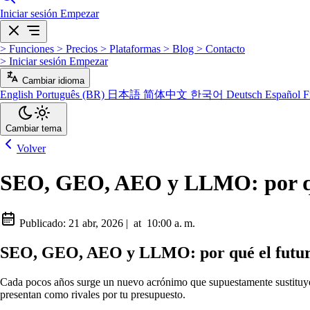
Iniciar sesión
Empezar
>
Funciones
>
Precios
>
Plataformas
>
Blog
>
Contacto
>
Iniciar sesión
Empezar
Cambiar idioma
English
Português (BR)
日本語
简体中文
한국어
Deutsch
Español
F
Cambiar tema
Volver
SEO, GEO, AEO y LLMO: por qué 
Publicado:
21 abr, 2026
|
at
10:00 a. m.
SEO, GEO, AEO y LLMO: por qué el futuro 
Cada pocos años surge un nuevo acrónimo que supuestamente sustituye
presentan como rivales por tu presupuesto.