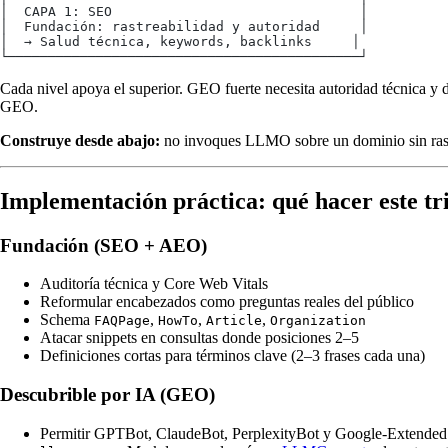
│  CAPA 1: SEO                               │
│  Fundación: rastreabilidad y autoridad     │
│  → Salud técnica, keywords, backlinks     │
└────────────────────────────────────────────┘
Cada nivel apoya el superior. GEO fuerte necesita autoridad técnica 
GEO.
Construye desde abajo:
no invoques LLMO sobre un dominio sin rastr
Implementación práctica: qué hacer este tr
Fundación (SEO + AEO)
Auditoría técnica y Core Web Vitals
Reformular encabezados como preguntas reales del público
Schema
,
,
,
FAQPage
HowTo
Article
Organization
Atacar snippets en consultas donde posiciones 2–5
Definiciones cortas para términos clave (2–3 frases cada una)
Descubrible por IA (GEO)
Permitir GPTBot, ClaudeBot, PerplexityBot y Google‑Extende