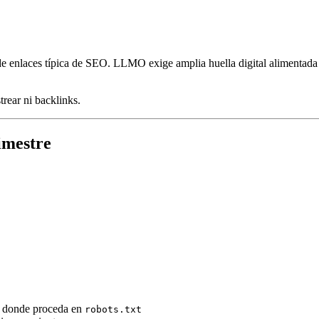
y de enlaces típica de SEO. LLMO exige amplia huella digital alimenta
ear ni backlinks.
imestre
d donde proceda en
robots.txt