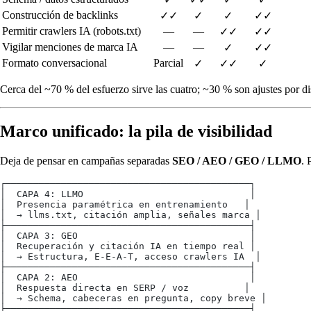
Construcción de backlinks
✓✓
✓
✓
✓✓
Permitir crawlers IA (robots.txt)
—
—
✓✓
✓✓
Vigilar menciones de marca IA
—
—
✓
✓✓
Formato conversacional
Parcial
✓
✓✓
✓
Cerca del ~70 % del esfuerzo sirve las cuatro; ~30 % son ajustes por di
Marco unificado: la pila de visibilidad
Deja de pensar en campañas separadas
SEO / AEO / GEO / LLMO
. 
┌────────────────────────────────────────────┐
│  CAPA 4: LLMO                              │
│  Presencia paramétrica en entrenamiento   │
│  → llms.txt, citación amplia, señales marca │
├────────────────────────────────────────────┤
│  CAPA 3: GEO                               │
│  Recuperación y citación IA en tiempo real │
│  → Estructura, E‑E‑A‑T, acceso crawlers IA  │
├────────────────────────────────────────────┤
│  CAPA 2: AEO                               │
│  Respuesta directa en SERP / voz          │
│  → Schema, cabeceras en pregunta, copy breve │
├────────────────────────────────────────────┤