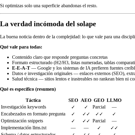
Si optimizas solo una superficie abandonas el resto.
La verdad incómoda del solape
La buena noticia dentro de la complejidad: lo que vale para una discipl
Qué vale para todas:
Contenido claro que responde preguntas concretas
Formato estructurado (H2/H3, listas numeradas, tablas comparat
E‑E‑A‑T
— Google y los sistemas de IA prefieren fuentes creíb
Datos e investigación originales — enlaces externos (SEO), ex
Salud técnica — sitios lentos e irastreables no rankean bien ni
Qué es específico (resumen)
Táctica
SEO
AEO
GEO
LLMO
Investigación keywords
Parcial
—
✓
✓
Encabezados en formato pregunta
✓
✓✓
✓✓
✓
Optimización snippets
Parcial
—
✓
✓✓
Implementación llms.txt
—
—
✓
✓✓
Schema / datos estructurados
✓
✓✓
✓
✓