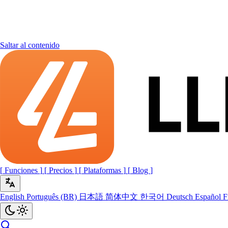
Saltar al contenido
[
Funciones
]
[
Precios
]
[
Plataformas
]
[
Blog
]
English
Português (BR)
日本語
简体中文
한국어
Deutsch
Español
F