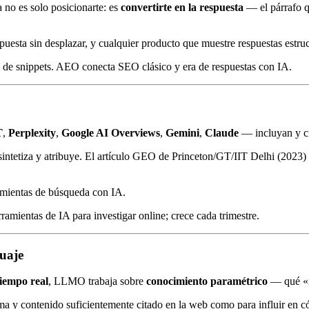
no es solo posicionarte: es
convertirte en la respuesta
— el párrafo q
uesta sin desplazar, y cualquier producto que muestre respuestas estru
m de snippets. AEO conecta SEO clásico y era de respuestas con IA.
T
,
Perplexity
,
Google AI Overviews
,
Gemini
,
Claude
— incluyan y ci
sintetiza y atribuye. El artículo GEO de Princeton/GT/IIT Delhi (2023) 
amientas de búsqueda con IA.
amientas de IA para investigar online; crece cada trimestre.
uaje
iempo real
, LLMO trabaja sobre
conocimiento paramétrico
— qué «r
ma y contenido suficientemente citado en la web como para influir en 