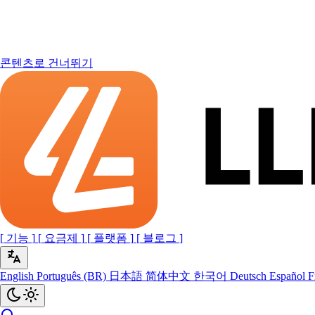
콘텐츠로 건너뛰기
[
기능
]
[
요금제
]
[
플랫폼
]
[
블로그
]
English
Português (BR)
日本語
简体中文
한국어
Deutsch
Español
F