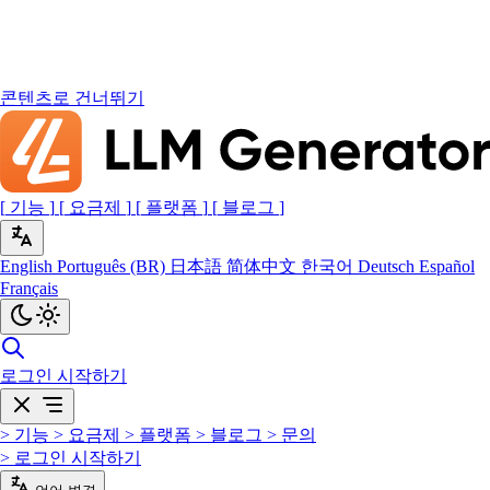
콘텐츠로 건너뛰기
[
기능
]
[
요금제
]
[
플랫폼
]
[
블로그
]
English
Português (BR)
日本語
简体中文
한국어
Deutsch
Español
Français
로그인
시작하기
>
기능
>
요금제
>
플랫폼
>
블로그
>
문의
>
로그인
시작하기