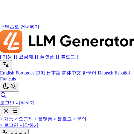
콘텐츠로 건너뛰기
[
기능
]
[
요금제
]
[
플랫폼
]
[
블로그
]
English
Português (BR)
日本語
简体中文
한국어
Deutsch
Español
Français
로그인
시작하기
>
기능
>
요금제
>
플랫폼
>
블로그
>
문의
>
로그인
시작하기