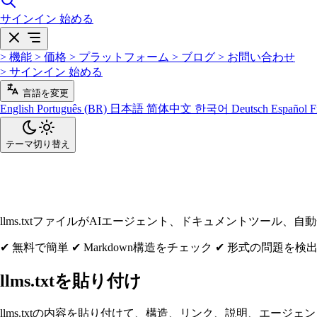
サインイン
始める
>
機能
>
価格
>
プラットフォーム
>
ブログ
>
お問い合わせ
>
サインイン
始める
言語を変更
English
Português (BR)
日本語
简体中文
한국어
Deutsch
Español
F
テーマ切り替え
llms.txt検証ツール
llms.txtファイルがAIエージェント、ドキュメントツー
✔ 無料で簡単
✔ Markdown構造をチェック
✔ 形式の問題を検
llms.txtを貼り付け
llms.txtの内容を貼り付けて、構造、リンク、説明、エージ