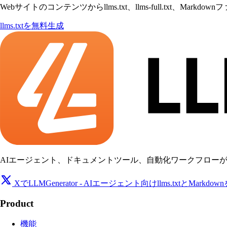
Webサイトのコンテンツからllms.txt、llms-full.txt、Mark
llms.txtを無料生成
AIエージェント、ドキュメントツール、自動化ワークフローが読みやすいl
XでLLMGenerator - AIエージェント向けllms.txtとMarkdo
Product
機能