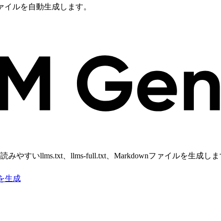
downファイルを自動生成します。
lms.txt、llms-full.txt、Markdownファイルを
wnを生成