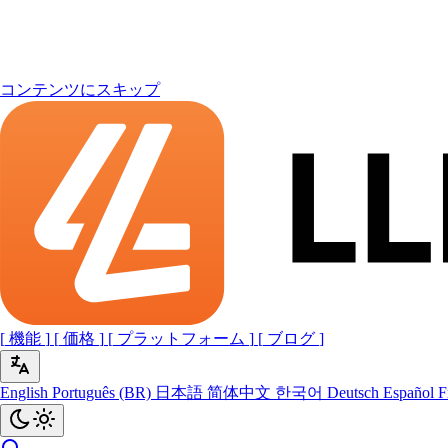
コンテンツにスキップ
[
機能
]
[
価格
]
[
プラットフォーム
]
[
ブログ
]
English
Português (BR)
日本語
简体中文
한국어
Deutsch
Español
F