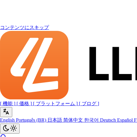
コンテンツにスキップ
[
機能
]
[
価格
]
[
プラットフォーム
]
[
ブログ
]
English
Português (BR)
日本語
简体中文
한국어
Deutsch
Español
F