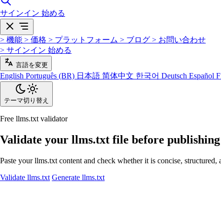
サインイン
始める
>
機能
>
価格
>
プラットフォーム
>
ブログ
>
お問い合わせ
>
サインイン
始める
言語を変更
English
Português (BR)
日本語
简体中文
한국어
Deutsch
Español
F
テーマ切り替え
Free llms.txt validator
Validate your llms.txt file before publishing
Paste your llms.txt content and check whether it is concise, structured
Validate llms.txt
Generate llms.txt