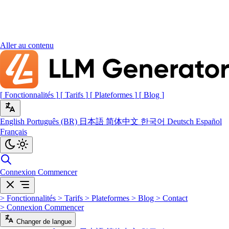
Aller au contenu
[
Fonctionnalités
]
[
Tarifs
]
[
Plateformes
]
[
Blog
]
English
Português (BR)
日本語
简体中文
한국어
Deutsch
Español
Français
Connexion
Commencer
>
Fonctionnalités
>
Tarifs
>
Plateformes
>
Blog
>
Contact
>
Connexion
Commencer
Changer de langue