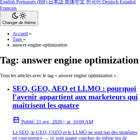
English
Português (BR)
日本語
简体中文
한국어
Deutsch
Español
Français
Changer de thème
Accueil
»
Tags
»
answer-engine-optimization
Tag:
answer engine optimization
Tous les articles avec le tag « answer engine optimization ».
SEO, GEO, AEO et LLMO : pourquoi
l'avenir appartient aux marketeurs qui
maîtrisent les quatre
Publié:
21 avr., 2026
|
at
10:00 AM
Le SEO, le GEO, l'AEO et le LLMO ne sont pas des stratégies
en concurrence — ce sont quatre couches du même jeu de