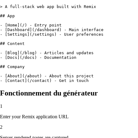
> A full-stack web app built with Remix

## App

- [Home](/) - Entry point

- [Dashboard](/dashboard) - Main interface

- [Settings](/settings) - User preferences

## Content

- [Blog](/blog) - Articles and updates

- [Docs](/docs) - Documentation

## Company

- [About](/about) - About this project

- [Contact](/contact) - Get in touch
Fonctionnement du générateur
1
Enter your Remix application URL
2
Server-rendered pages are captured