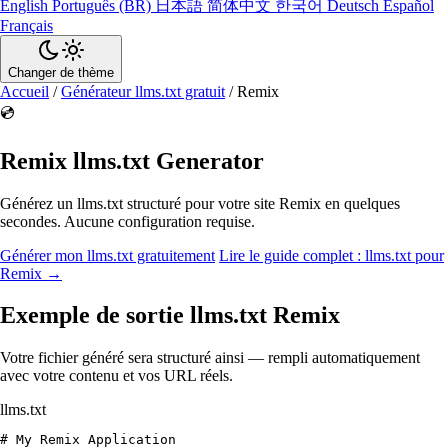
English
Português (BR)
日本語
简体中文
한국어
Deutsch
Español
Français
Changer de thème
Accueil
/
Générateur llms.txt gratuit
/
Remix
💿
Remix llms.txt Generator
Générez un llms.txt structuré pour votre site Remix en quelques
secondes. Aucune configuration requise.
Générer mon llms.txt gratuitement
Lire le guide complet : llms.txt pour
Remix →
Exemple de sortie llms.txt Remix
Votre fichier généré sera structuré ainsi — rempli automatiquement
avec votre contenu et vos URL réels.
llms.txt
# My Remix Application
