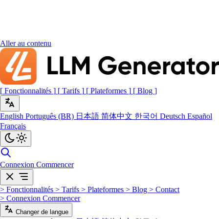
Aller au contenu
[
Fonctionnalités
]
[
Tarifs
]
[
Plateformes
]
[
Blog
]
English
Português (BR)
日本語
简体中文
한국어
Deutsch
Español
Français
Connexion
Commencer
>
Fonctionnalités
>
Tarifs
>
Plateformes
>
Blog
>
Contact
>
Connexion
Commencer
Changer de langue