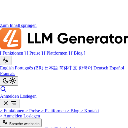
Zum Inhalt springen
[
Funktionen
]
[
Preise
]
[
Plattformen
]
[
Blog
]
English
Português (BR)
日本語
简体中文
한국어
Deutsch
Español
Français
Anmelden
Loslegen
>
Funktionen
>
Preise
>
Plattformen
>
Blog
>
Kontakt
>
Anmelden
Loslegen
Sprache wechseln