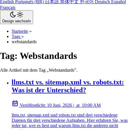
English
Português (BR)
日本語
简体中文
한국어
Deutsch
Español
Français
Design wechseln
Startseite
»
Tags
»
webstandards
Tag:
Webstandards
Alle Artikel mit dem Tag „Webstandards".
llms.txt vs. sitemap.xml vs. robots.txt:
Was ist der Unterschied?
Veröffentlicht:
10 Juni, 2026
|
at
10:00 AM
llms.txt, sitemap.xml und robots.txt sind drei verschiedene
Dateien für drei verschiedene Aufgaben. Hier erfahren Sie, was
jeder tut, wer es liest und warum llms.txt die anderen nicht