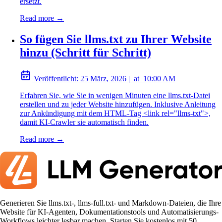
ersetzt.
Read more →
So fügen Sie llms.txt zu Ihrer Website
hinzu (Schritt für Schritt)
Veröffentlicht:
25 März, 2026
|
at
10:00 AM
Erfahren Sie, wie Sie in wenigen Minuten eine llms.txt-Datei
erstellen und zu jeder Website hinzufügen. Inklusive Anleitung
zur Ankündigung mit dem HTML-Tag <link rel="llms-txt">,
damit KI-Crawler sie automatisch finden.
Read more →
Generieren Sie llms.txt-, llms-full.txt- und Markdown-Dateien, die Ihre
Website für KI-Agenten, Dokumentationstools und Automatisierungs-
Workflows leichter lesbar machen. Starten Sie kostenlos mit 50