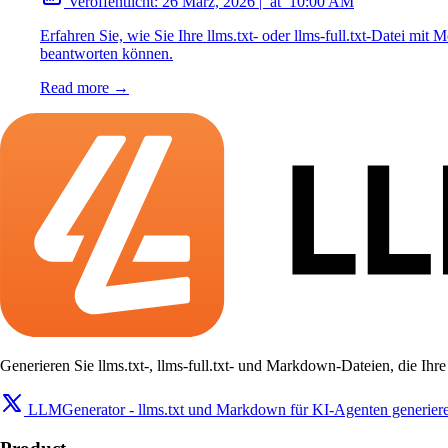
Veröffentlicht:
26 März, 2026
|
at
10:00 AM
Erfahren Sie, wie Sie Ihre llms.txt- oder llms-full.txt-Datei m
beantworten können.
Read more →
Generieren Sie llms.txt-, llms-full.txt- und Markdown-Dateien, die Ih
LLMGenerator - llms.txt und Markdown für KI-Agenten generier