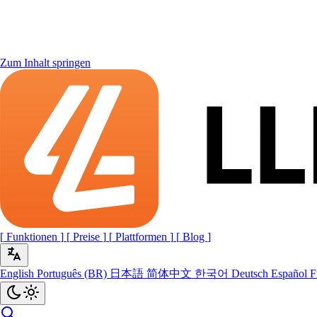
Zum Inhalt springen
[
Funktionen
]
[
Preise
]
[
Plattformen
]
[
Blog
]
English
Português (BR)
日本語
简体中文
한국어
Deutsch
Español
F