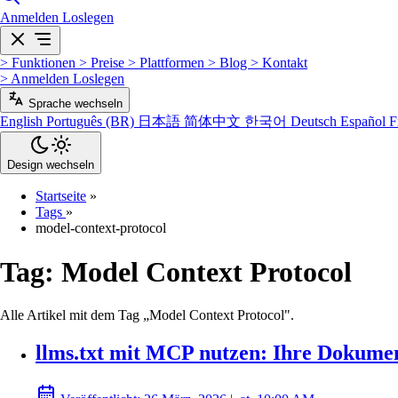
Anmelden
Loslegen
>
Funktionen
>
Preise
>
Plattformen
>
Blog
>
Kontakt
>
Anmelden
Loslegen
Sprache wechseln
English
Português (BR)
日本語
简体中文
한국어
Deutsch
Español
F
Design wechseln
Startseite
»
Tags
»
model-context-protocol
Tag:
Model Context Protocol
Alle Artikel mit dem Tag „Model Context Protocol".
llms.txt mit MCP nutzen: Ihre Dokumen