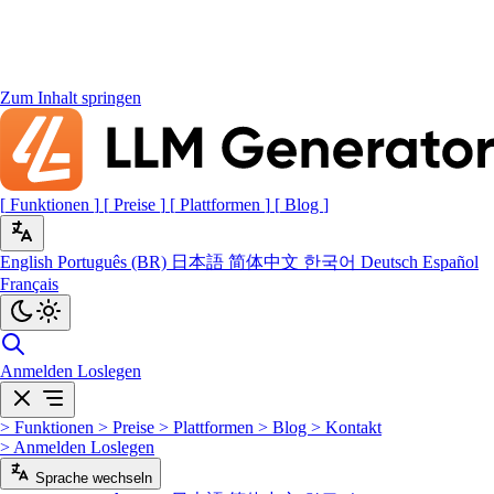
Zum Inhalt springen
[
Funktionen
]
[
Preise
]
[
Plattformen
]
[
Blog
]
English
Português (BR)
日本語
简体中文
한국어
Deutsch
Español
Français
Anmelden
Loslegen
>
Funktionen
>
Preise
>
Plattformen
>
Blog
>
Kontakt
>
Anmelden
Loslegen
Sprache wechseln