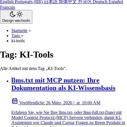
English
Português (BR)
日本語
简体中文
한국어
Deutsch
Español
Français
Design wechseln
Startseite
»
Tags
»
ki-tools
Tag:
KI-Tools
Alle Artikel mit dem Tag „KI-Tools".
llms.txt mit MCP nutzen: Ihre
Dokumentation als KI-Wissensbasis
Veröffentlicht:
26 März, 2026
|
at
10:00 AM
Erfahren Sie, wie Sie Ihre llms.txt- oder llms-full.txt-Datei mit
Model Context Protocol (MCP) Servern verbinden, damit KI-
Assistenten wie Claude und Cursor Fragen zu Ihrem Produkt in