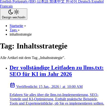
English
Português (BR)
日本語
简体中文
한국어
Deutsch
Español
Français
Design wechseln
Startseite
»
Tags
»
inhaltsstrategie
Tag:
Inhaltsstrategie
Alle Artikel mit dem Tag „Inhaltsstrategie".
Der vollständige Leitfaden zu llms.txt:
SEO für KI im Jahr 2026
Veröffentlicht:
15 Jan., 2026
|
at
10:00 AM
Erfahren Sie alles über die llms.txt-Implementierung, SEO-
Vorteile und KI-Optimierung. Enthält praktische Beispiele,
Tools und Experteneinblicke, ob Sie es implementieren sollten.