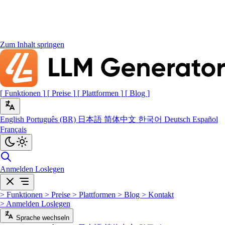
Zum Inhalt springen
[
Funktionen
]
[
Preise
]
[
Plattformen
]
[
Blog
]
English
Português (BR)
日本語
简体中文
한국어
Deutsch
Español
Français
Anmelden
Loslegen
>
Funktionen
>
Preise
>
Plattformen
>
Blog
>
Kontakt
>
Anmelden
Loslegen
Sprache wechseln