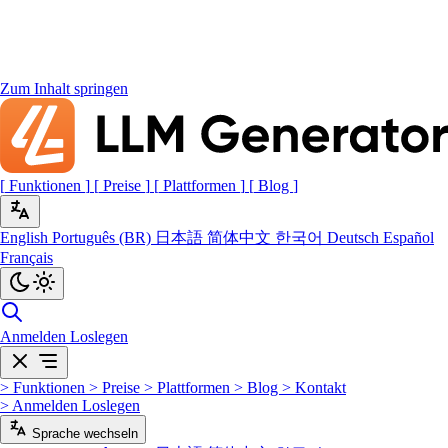
Zum Inhalt springen
[
Funktionen
]
[
Preise
]
[
Plattformen
]
[
Blog
]
English
Português (BR)
日本語
简体中文
한국어
Deutsch
Español
Français
Anmelden
Loslegen
>
Funktionen
>
Preise
>
Plattformen
>
Blog
>
Kontakt
>
Anmelden
Loslegen
Sprache wechseln