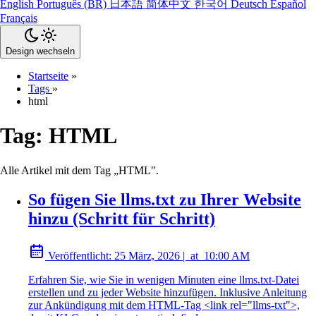
English
Português (BR)
日本語
简体中文
한국어
Deutsch
Español
Français
Design wechseln
Startseite
»
Tags
»
html
Tag:
HTML
Alle Artikel mit dem Tag „HTML".
So fügen Sie llms.txt zu Ihrer Website
hinzu (Schritt für Schritt)
Veröffentlicht:
25 März, 2026
|
at
10:00 AM
Erfahren Sie, wie Sie in wenigen Minuten eine llms.txt-Datei
erstellen und zu jeder Website hinzufügen. Inklusive Anleitung
zur Ankündigung mit dem HTML-Tag <link rel="llms-txt">,