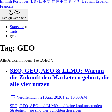
English
Português (BR)
日本語
简体中文
한국어
Deutsch
Español
Français
Design wechseln
Startseite
»
Tags
»
geo
Tag:
GEO
Alle Artikel mit dem Tag „GEO".
SEO, GEO, AEO & LLMO: Warum
die Zukunft den Marketern gehört, die
alle vier nutzen
Veröffentlicht:
21 Apr., 2026
|
at
10:00 AM
SEO, GEO, AEO und LLMO sind keine konkurrierenden
Strategien – sie sind vier Schichten desselben