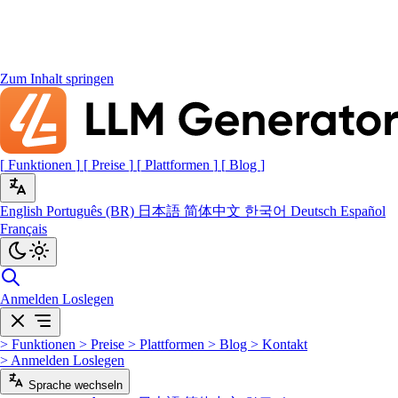
Zum Inhalt springen
[
Funktionen
]
[
Preise
]
[
Plattformen
]
[
Blog
]
English
Português (BR)
日本語
简体中文
한국어
Deutsch
Español
Français
Anmelden
Loslegen
>
Funktionen
>
Preise
>
Plattformen
>
Blog
>
Kontakt
>
Anmelden
Loslegen
Sprache wechseln