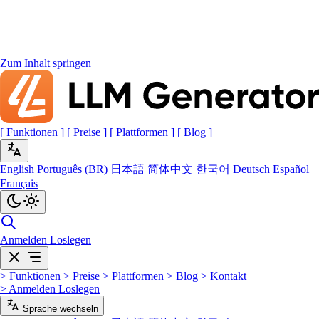
Zum Inhalt springen
[
Funktionen
]
[
Preise
]
[
Plattformen
]
[
Blog
]
English
Português (BR)
日本語
简体中文
한국어
Deutsch
Español
Français
Anmelden
Loslegen
>
Funktionen
>
Preise
>
Plattformen
>
Blog
>
Kontakt
>
Anmelden
Loslegen
Sprache wechseln