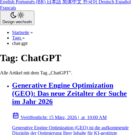
English
Português (BR)
日本語
简体中文
한국어
Deutsch
Español
Français
Design wechseln
Startseite
»
Tags
»
chat-gpt
Tag:
ChatGPT
Alle Artikel mit dem Tag „ChatGPT".
Generative Engine Optimization
(GEO): Das neue Zeitalter der Suche
im Jahr 2026
Veröffentlicht:
15 März, 2026
|
at
10:00 AM
Generative Engine Optimization (GEO) ist die aufkommende
Disziplin der Optimierung Ihrer Inhalte für KI-gestützte