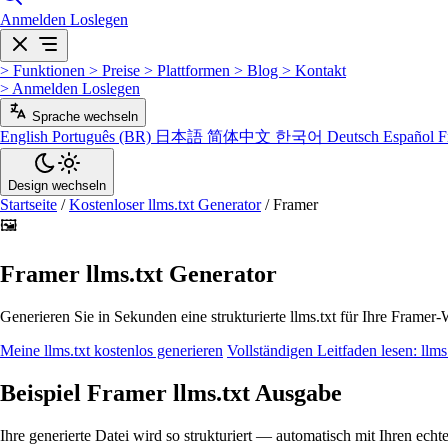
Anmelden
Loslegen
>
Funktionen
>
Preise
>
Plattformen
>
Blog
>
Kontakt
>
Anmelden
Loslegen
Sprache wechseln
English
Português (BR)
日本語
简体中文
한국어
Deutsch
Español
F
Design wechseln
Startseite
/
Kostenloser llms.txt Generator
/
Framer
🖼️
Framer llms.txt Generator
Generieren Sie in Sekunden eine strukturierte llms.txt für Ihre Framer-
Meine llms.txt kostenlos generieren
Vollständigen Leitfaden lesen: llm
Beispiel Framer llms.txt Ausgabe
Ihre generierte Datei wird so strukturiert — automatisch mit Ihren ech