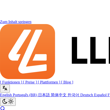
Zum Inhalt springen
[
Funktionen
]
[
Preise
]
[
Plattformen
]
[
Blog
]
English
Português (BR)
日本語
简体中文
한국어
Deutsch
Español
F