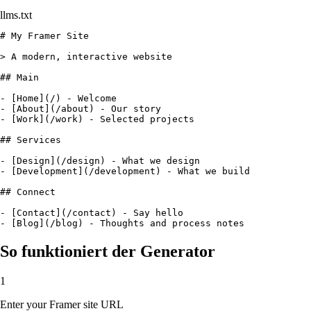
llms.txt
# My Framer Site

> A modern, interactive website

## Main

- [Home](/) - Welcome

- [About](/about) - Our story

- [Work](/work) - Selected projects

## Services

- [Design](/design) - What we design

- [Development](/development) - What we build

## Connect

- [Contact](/contact) - Say hello

- [Blog](/blog) - Thoughts and process notes
So funktioniert der Generator
1
Enter your Framer site URL