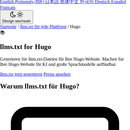
English
Português (BR)
日本語
简体中文
한국어
Deutsch
Español
Français
Design wechseln
Startseite
/
llms.txt für jede Plattform
/
Hugo
📚
llms.txt for Hugo
Generieren Sie llms.txt-Dateien für Ihre Hugo-Website. Machen Sie
Ihre Hugo-Website für KI und große Sprachmodelle auffindbar.
llms.txt jetzt generieren
Preise ansehen
Warum llms.txt für Hugo?