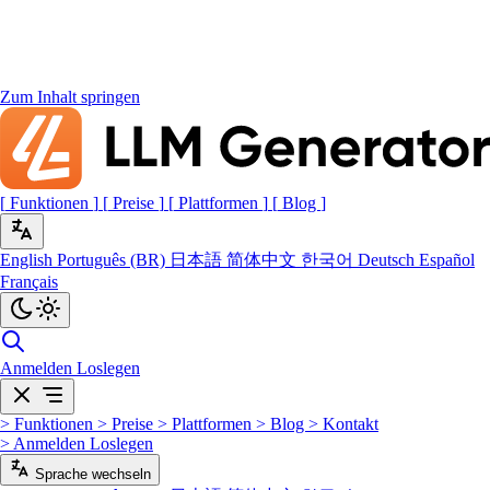
Zum Inhalt springen
[
Funktionen
]
[
Preise
]
[
Plattformen
]
[
Blog
]
English
Português (BR)
日本語
简体中文
한국어
Deutsch
Español
Français
Anmelden
Loslegen
>
Funktionen
>
Preise
>
Plattformen
>
Blog
>
Kontakt
>
Anmelden
Loslegen
Sprache wechseln