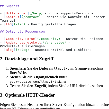
## Support
-
 [
Hilfecenter
]
(
/help
)
 - Kundensupport-Ressourcen
-
 [
Kontakt
]
(
/contact
)
 - Nehmen Sie Kontakt mit unserem 
Team auf
-
 [
FAQ
]
(
/faq
)
 - Häufig gestellte Fragen
## Optionale Ressourcen
-
 [
Community-Forum
]
(
/community
)
 - Nutzer-Diskussionen
-
 [
Änderungsprotokoll
]
(
/changelog
)
 - 
Produktaktualisierungen
-
 [
Blog
]
(
/blog
)
 - Neueste Artikel und Einblicke
2. Dateiablage und Zugriff
Speichern Sie die Datei
als
im Stammverzeichnis
llms.txt
Ihrer Website
Stellen Sie die Zugänglichkeit
unter
sicher
yourwebsite.com/llms.txt
Testen Sie den Zugriff
, indem Sie die URL direkt besuchen
3. Optionale HTTP-Header
Fügen Sie diesen Header zu Ihrer Server-Konfiguration hinzu, um eine
bessere KI-Erkennung zu ermöglichen: