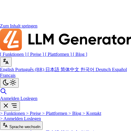
Zum Inhalt springen
[
Funktionen
]
[
Preise
]
[
Plattformen
]
[
Blog
]
English
Português (BR)
日本語
简体中文
한국어
Deutsch
Español
Français
Anmelden
Loslegen
>
Funktionen
>
Preise
>
Plattformen
>
Blog
>
Kontakt
>
Anmelden
Loslegen
Sprache wechseln