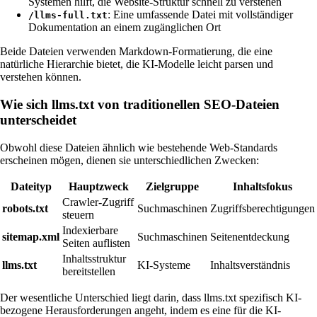
Systemen hilft, die Website-Struktur schnell zu verstehen
: Eine umfassende Datei mit vollständiger
/llms-full.txt
Dokumentation an einem zugänglichen Ort
Beide Dateien verwenden Markdown-Formatierung, die eine
natürliche Hierarchie bietet, die KI-Modelle leicht parsen und
verstehen können.
Wie sich llms.txt von traditionellen SEO-Dateien
unterscheidet
Obwohl diese Dateien ähnlich wie bestehende Web-Standards
erscheinen mögen, dienen sie unterschiedlichen Zwecken:
Dateityp
Hauptzweck
Zielgruppe
Inhaltsfokus
Crawler-Zugriff
robots.txt
Suchmaschinen
Zugriffsberechtigungen
steuern
Indexierbare
sitemap.xml
Suchmaschinen
Seitenentdeckung
Seiten auflisten
Inhaltsstruktur
llms.txt
KI-Systeme
Inhaltsverständnis
bereitstellen
Der wesentliche Unterschied liegt darin, dass llms.txt spezifisch KI-
bezogene Herausforderungen angeht, indem es eine für die KI-