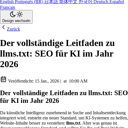
English
Português (BR)
日本語
简体中文
한국어
Deutsch
Español
Français
Design wechseln
Zurück
Der vollständige Leitfaden zu
llms.txt: SEO für KI im Jahr
2026
Veröffentlicht:
15 Jan., 2026
|
at
10:00 AM
Der vollständige Leitfaden zu llms.txt: SEO
für KI im Jahr 2026
Da künstliche Intelligenz zunehmend in Suche und Inhaltsentdeckung
integriert wird, entsteht ein neuer Standard, um KI-Systemen zu helfen,
Website-Inhalte besser zu verstehen:
llms.txt
. Aber was genau ist