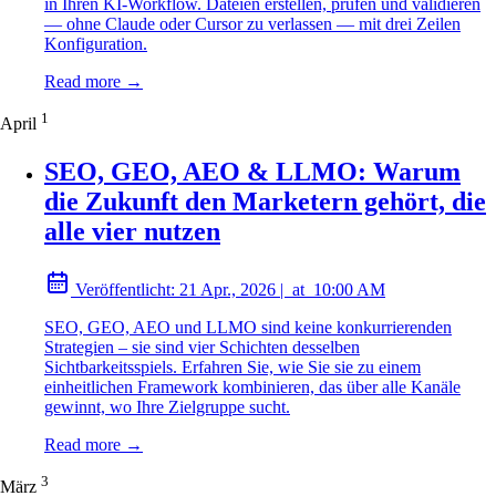
in Ihren KI-Workflow. Dateien erstellen, prüfen und validieren
— ohne Claude oder Cursor zu verlassen — mit drei Zeilen
Konfiguration.
Read more →
1
April
SEO, GEO, AEO & LLMO: Warum
die Zukunft den Marketern gehört, die
alle vier nutzen
Veröffentlicht:
21 Apr., 2026
|
at
10:00 AM
SEO, GEO, AEO und LLMO sind keine konkurrierenden
Strategien – sie sind vier Schichten desselben
Sichtbarkeitsspiels. Erfahren Sie, wie Sie sie zu einem
einheitlichen Framework kombinieren, das über alle Kanäle
gewinnt, wo Ihre Zielgruppe sucht.
Read more →
3
März