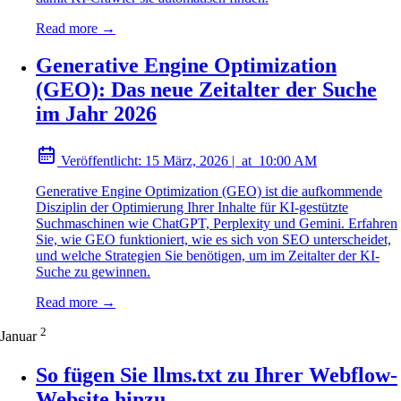
Read more →
Generative Engine Optimization
(GEO): Das neue Zeitalter der Suche
im Jahr 2026
Veröffentlicht:
15 März, 2026
|
at
10:00 AM
Generative Engine Optimization (GEO) ist die aufkommende
Disziplin der Optimierung Ihrer Inhalte für KI-gestützte
Suchmaschinen wie ChatGPT, Perplexity und Gemini. Erfahren
Sie, wie GEO funktioniert, wie es sich von SEO unterscheidet,
und welche Strategien Sie benötigen, um im Zeitalter der KI-
Suche zu gewinnen.
Read more →
2
Januar
So fügen Sie llms.txt zu Ihrer Webflow-
Website hinzu