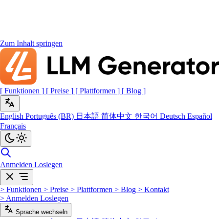
Zum Inhalt springen
[
Funktionen
]
[
Preise
]
[
Plattformen
]
[
Blog
]
English
Português (BR)
日本語
简体中文
한국어
Deutsch
Español
Français
Anmelden
Loslegen
>
Funktionen
>
Preise
>
Plattformen
>
Blog
>
Kontakt
>
Anmelden
Loslegen
Sprache wechseln