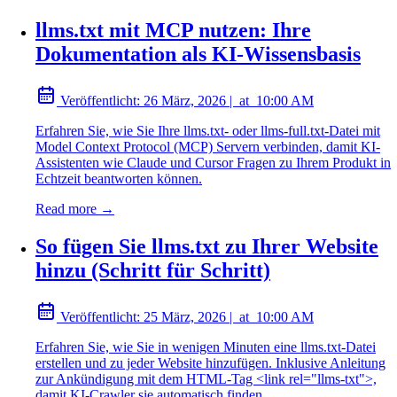
llms.txt mit MCP nutzen: Ihre
Dokumentation als KI-Wissensbasis
Veröffentlicht:
26 März, 2026
|
at
10:00 AM
Erfahren Sie, wie Sie Ihre llms.txt- oder llms-full.txt-Datei mit
Model Context Protocol (MCP) Servern verbinden, damit KI-
Assistenten wie Claude und Cursor Fragen zu Ihrem Produkt in
Echtzeit beantworten können.
Read more →
So fügen Sie llms.txt zu Ihrer Website
hinzu (Schritt für Schritt)
Veröffentlicht:
25 März, 2026
|
at
10:00 AM
Erfahren Sie, wie Sie in wenigen Minuten eine llms.txt-Datei
erstellen und zu jeder Website hinzufügen. Inklusive Anleitung
zur Ankündigung mit dem HTML-Tag <link rel="llms-txt">,
damit KI-Crawler sie automatisch finden.