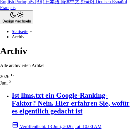
English
Português (BR)
日本語
简体中文
한국어
Deutsch
Español
Français
Design wechseln
Startseite
»
Archiv
Archiv
Alle archivierten Artikel.
12
2026
5
Juni
Ist llms.txt ein Google-Ranking-
Faktor? Nein. Hier erfahren Sie, wofür
es eigentlich gedacht ist
Veröffentlicht:
13 Juni, 2026
|
at
10:00 AM