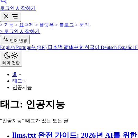
로그인
시작하기
>
기능
>
요금제
>
플랫폼
>
블로그
>
문의
>
로그인
시작하기
언어 변경
English
Português (BR)
日本語
简体中文
한국어
Deutsch
Español
F
테마 전환
홈
»
태그
»
인공지능
태그:
인공지능
"인공지능" 태그가 있는 모든 글
llms.txt 완전 가이드: 2026년 AI를 위한