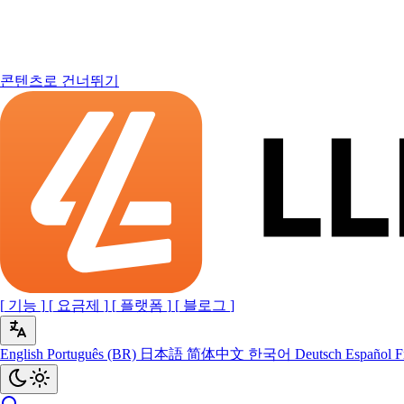
콘텐츠로 건너뛰기
[
기능
]
[
요금제
]
[
플랫폼
]
[
블로그
]
English
Português (BR)
日本語
简体中文
한국어
Deutsch
Español
F