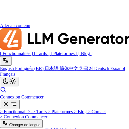
Aller au contenu
[
Fonctionnalités
]
[
Tarifs
]
[
Plateformes
]
[
Blog
]
English
Português (BR)
日本語
简体中文
한국어
Deutsch
Español
Français
Connexion
Commencer
>
Fonctionnalités
>
Tarifs
>
Plateformes
>
Blog
>
Contact
>
Connexion
Commencer
Changer de langue