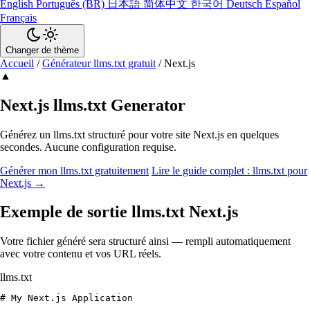
English
Português (BR)
日本語
简体中文
한국어
Deutsch
Español
Français
Changer de thème
Accueil
/
Générateur llms.txt gratuit
/
Next.js
▲
Next.js llms.txt Generator
Générez un llms.txt structuré pour votre site Next.js en quelques
secondes. Aucune configuration requise.
Générer mon llms.txt gratuitement
Lire le guide complet : llms.txt pour
Next.js →
Exemple de sortie llms.txt Next.js
Votre fichier généré sera structuré ainsi — rempli automatiquement
avec votre contenu et vos URL réels.
llms.txt
# My Next.js Application
