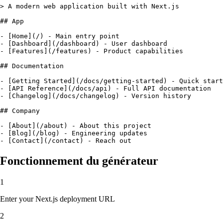
> A modern web application built with Next.js

## App

- [Home](/) - Main entry point

- [Dashboard](/dashboard) - User dashboard

- [Features](/features) - Product capabilities

## Documentation

- [Getting Started](/docs/getting-started) - Quick start
- [API Reference](/docs/api) - Full API documentation

- [Changelog](/docs/changelog) - Version history

## Company

- [About](/about) - About this project

- [Blog](/blog) - Engineering updates

- [Contact](/contact) - Reach out
Fonctionnement du générateur
1
Enter your Next.js deployment URL
2