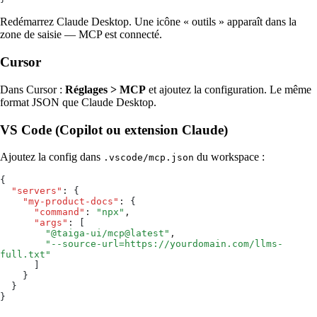
Redémarrez Claude Desktop. Une icône « outils » apparaît dans la
zone de saisie — MCP est connecté.
Cursor
Dans Cursor :
Réglages > MCP
et ajoutez la configuration. Le même
format JSON que Claude Desktop.
VS Code (Copilot ou extension Claude)
Ajoutez la config dans
du workspace :
.vscode/mcp.json
{
  "servers"
:
 {
    "my-product-docs"
:
 {
      "command"
:
 "
npx
"
,
      "args"
:
 [
        "
@taiga-ui/mcp@latest
"
,
        "
--source-url=https://yourdomain.com/llms-
full.txt
"
      ]
    }
  }
}