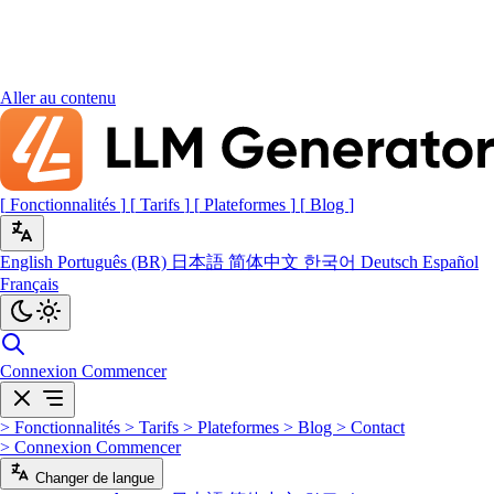
Aller au contenu
[
Fonctionnalités
]
[
Tarifs
]
[
Plateformes
]
[
Blog
]
English
Português (BR)
日本語
简体中文
한국어
Deutsch
Español
Français
Connexion
Commencer
>
Fonctionnalités
>
Tarifs
>
Plateformes
>
Blog
>
Contact
>
Connexion
Commencer
Changer de langue