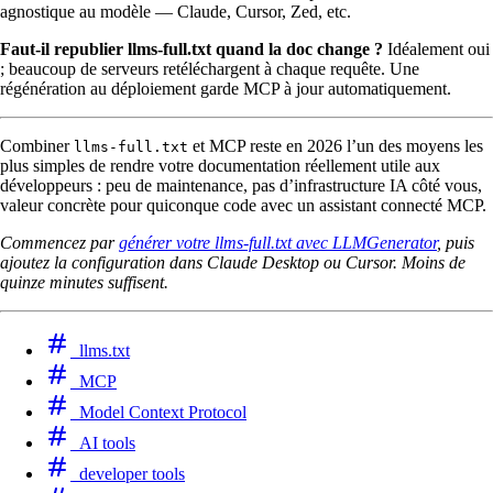
agnostique au modèle — Claude, Cursor, Zed, etc.
Faut-il republier llms-full.txt quand la doc change ?
Idéalement oui
; beaucoup de serveurs retéléchargent à chaque requête. Une
régénération au déploiement garde MCP à jour automatiquement.
Combiner
et MCP reste en 2026 l’un des moyens les
llms-full.txt
plus simples de rendre votre documentation réellement utile aux
développeurs : peu de maintenance, pas d’infrastructure IA côté vous,
valeur concrète pour quiconque code avec un assistant connecté MCP.
Commencez par
générer votre llms-full.txt avec LLMGenerator
, puis
ajoutez la configuration dans Claude Desktop ou Cursor. Moins de
quinze minutes suffisent.
llms.txt
MCP
Model Context Protocol
AI tools
developer tools