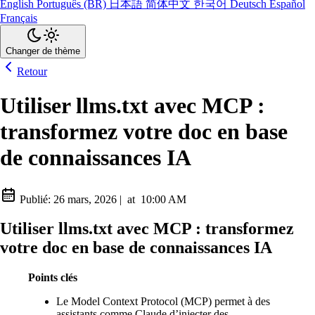
English
Português (BR)
日本語
简体中文
한국어
Deutsch
Español
Français
Changer de thème
Retour
Utiliser llms.txt avec MCP :
transformez votre doc en base
de connaissances IA
Publié:
26 mars, 2026
|
at
10:00 AM
Utiliser llms.txt avec MCP : transformez
votre doc en base de connaissances IA
Points clés
Le Model Context Protocol (MCP) permet à des
assistants comme Claude d’injecter des