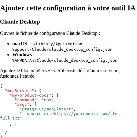
Ajouter cette configuration à votre outil IA
Claude Desktop
Ouvrez le fichier de configuration Claude Desktop :
macOS
:
~/Library/Application
Support/Claude/claude_desktop_config.json
Windows
:
%APPDATA%\Claude\claude_desktop_config.json
Ajoutez le bloc
. S’il existe déjà d’autres serveurs,
mcpServers
fusionnez l’entrée :
{
  "mcpServers"
:
 {
    "my-product-docs"
:
 {
      "command"
:
 "
npx
"
,
      "args"
:
 [
        "
@taiga-ui/mcp@latest
"
,
        "
--source-url=https://yourdomain.com/llms-
full.txt
"
      ]
    }
  }
}