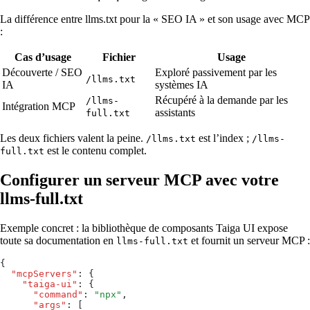
La différence entre llms.txt pour la « SEO IA » et son usage avec MCP
:
Cas d’usage
Fichier
Usage
Découverte / SEO
Exploré passivement par les
/llms.txt
IA
systèmes IA
Récupéré à la demande par les
/llms-
Intégration MCP
assistants
full.txt
Les deux fichiers valent la peine.
est l’index ;
/llms.txt
/llms-
est le contenu complet.
full.txt
Configurer un serveur MCP avec votre
llms-full.txt
Exemple concret : la bibliothèque de composants Taiga UI expose
toute sa documentation en
et fournit un serveur MCP :
llms-full.txt
{
  "mcpServers"
:
 {
    "taiga-ui"
:
 {
      "command"
:
 "
npx
"
,
      "args"
:
 [