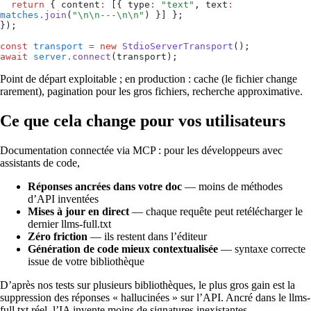
  return
 { content
:
 [{ type
:
 "
text
"
,
 text
:
matches
.
join
(
"
\n\n
---
\n\n
"
) }] };
});
const
 transport
 =
 new
 StdioServerTransport
();
await
 server
.
connect
(transport);
Point de départ exploitable ; en production : cache (le fichier change
rarement), pagination pour les gros fichiers, recherche approximative.
Ce que cela change pour vos utilisateurs
Documentation connectée via MCP : pour les développeurs avec
assistants de code,
Réponses ancrées dans votre doc
— moins de méthodes
d’API inventées
Mises à jour en direct
— chaque requête peut retélécharger le
dernier llms-full.txt
Zéro friction
— ils restent dans l’éditeur
Génération de code mieux contextualisée
— syntaxe correcte
issue de votre bibliothèque
D’après nos tests sur plusieurs bibliothèques, le plus gros gain est la
suppression des réponses « hallucinées » sur l’API. Ancré dans le llms-
full.txt réel, l’IA invente moins de signatures inexistantes.