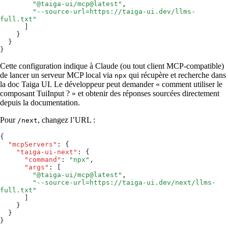
        "
@taiga-ui/mcp@latest
"
,
        "
--source-url=https://taiga-ui.dev/llms-
full.txt
"
      ]
    }
  }
}
Cette configuration indique à Claude (ou tout client MCP-compatible)
de lancer un serveur MCP local via
qui récupère et recherche dans
npx
la doc Taiga UI. Le développeur peut demander « comment utiliser le
composant TuiInput ? » et obtenir des réponses sourcées directement
depuis la documentation.
Pour
, changez l’URL :
/next
{
  "mcpServers"
:
 {
    "taiga-ui-next"
:
 {
      "command"
:
 "
npx
"
,
      "args"
:
 [
        "
@taiga-ui/mcp@latest
"
,
        "
--source-url=https://taiga-ui.dev/next/llms-
full.txt
"
      ]
    }
  }
}