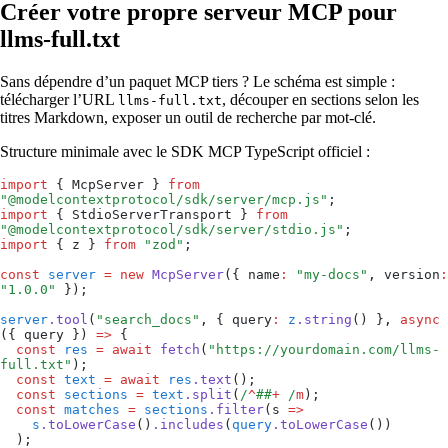
Créer votre propre serveur MCP pour
llms-full.txt
Sans dépendre d’un paquet MCP tiers ? Le schéma est simple :
télécharger l’URL
, découper en sections selon les
llms-full.txt
titres Markdown, exposer un outil de recherche par mot-clé.
Structure minimale avec le SDK MCP TypeScript officiel :
import
 { McpServer } 
from
"
@modelcontextprotocol/sdk/server/mcp.js
"
;
import
 { StdioServerTransport } 
from
"
@modelcontextprotocol/sdk/server/stdio.js
"
;
import
 { z } 
from
 "
zod
"
;
const
 server
 =
 new
 McpServer
(
{
 name
:
 "
my-docs
"
,
 version
:
"
1.0.0
"
 }
);
server
.
tool
(
"
search_docs
"
,
 { query
:
 z
.
string
() }
,
 async
(
{ 
query
 }
)
 =>
 {
  const
 res
 =
 await
 fetch
(
"
https://yourdomain.com/llms-
full.txt
"
);
  const
 text
 =
 await
 res
.
text
();
  const
 sections
 =
 text
.
split
(
/
^
##
+
 /
m
);
  const
 matches
 =
 sections
.
filter
(
s
 =>
    s
.
toLowerCase
()
.
includes
(
query
.
toLowerCase
())
  );