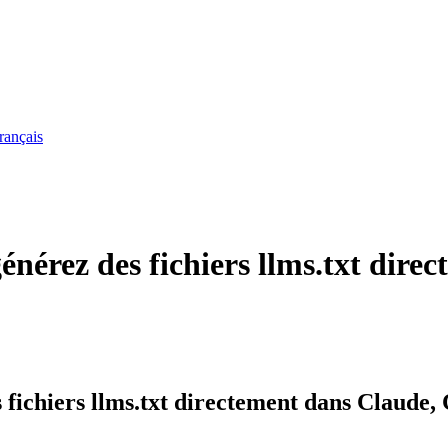
rançais
rez des fichiers llms.txt direc
chiers llms.txt directement dans Claude, 