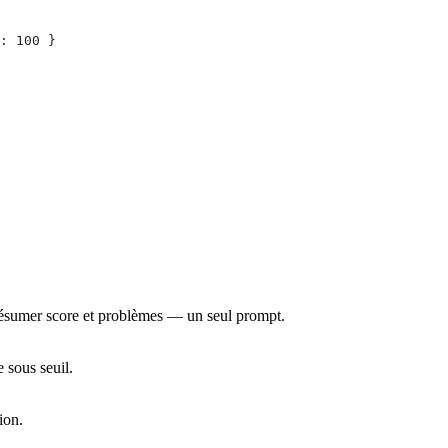
: 100 }
 résumer score et problèmes — un seul prompt.
 sous seuil.
ion.