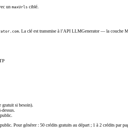
vec un
ciblé.
maxUrls
. La clé est transmise à l’API LLMGenerator — la couche MC
rator.com
TTP
gratuit si besoin).
i-dessus.
public.
public. Pour générer : 50 crédits gratuits au départ ; 1 à 2 crédits par p