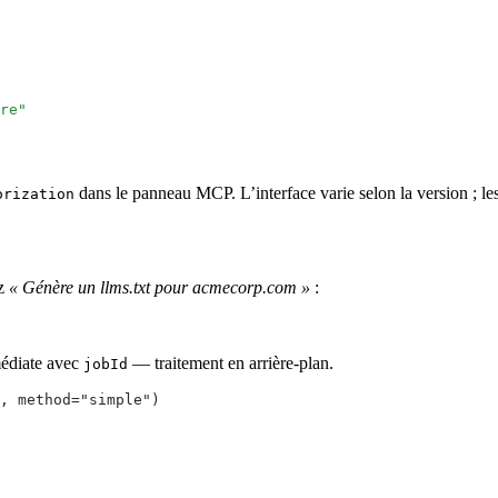
re
"
dans le panneau MCP. L’interface varie selon la version ; les
orization
ez
« Génère un llms.txt pour acmecorp.com »
:
médiate avec
— traitement en arrière-plan.
jobId
, method="simple")