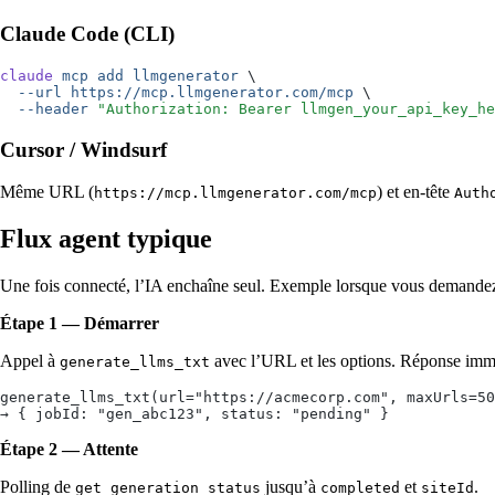
Claude Code (CLI)
claude
 mcp
 add
 llmgenerator
 \
  --url
 https://mcp.llmgenerator.com/mcp
 \
  --header
 "
Authorization: Bearer llmgen_your_api_key_he
Cursor / Windsurf
Même URL (
) et en-tête
https://mcp.llmgenerator.com/mcp
Auth
Flux agent typique
Une fois connecté, l’IA enchaîne seul. Exemple lorsque vous demand
Étape 1 — Démarrer
Appel à
avec l’URL et les options. Réponse im
generate_llms_txt
generate_llms_txt(url="https://acmecorp.com", maxUrls=50
→ { jobId: "gen_abc123", status: "pending" }
Étape 2 — Attente
Polling de
jusqu’à
et
.
get_generation_status
completed
siteId