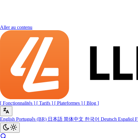
Aller au contenu
[
Fonctionnalités
]
[
Tarifs
]
[
Plateformes
]
[
Blog
]
English
Português (BR)
日本語
简体中文
한국어
Deutsch
Español
F