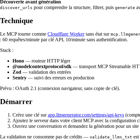
Découverte avant génération
pour comprendre la structure, filtrer, puis
a
discover_urls
generate
Technique
Le MCP tourne comme
Cloudflare Worker
sans état sur
mcp.llmgene
: 60 requêtes/minute par clé API, 10/minute sans authentification.
Stack :
Hono
— routeur HTTP léger
@modelcontextprotocol/sdk
— transport MCP Streamable H
Zod
— validation des entrées
Sentry
— suivi des erreurs en production
Prévu : OAuth 2.1 (connexion navigateur, sans copie de clé).
Démarrer
Créez une clé sur
app.llmgenerator.com/settings/api-keys
(compte 
Ajoutez le serveur dans votre client MCP avec la configuration c
Ouvrez une conversation et demandez la génération pour un site 
La validation ne consomme pas de crédits —
est 
validate_llms_txt