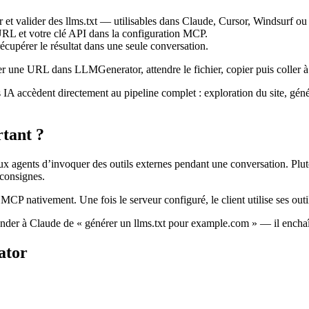
t valider des llms.txt — utilisables dans Claude, Cursor, Windsurf ou 
URL et votre clé API dans la configuration MCP.
récupérer le résultat dans une seule conversation.
ller une URL dans LLMGenerator, attendre le fichier, copier puis coller
IA accèdent directement au pipeline complet : exploration du site, généra
tant ?
x agents d’invoquer des outils externes pendant une conversation. Plutô
 consignes.
 nativement. Une fois le serveur configuré, le client utilise ses outi
er à Claude de « générer un llms.txt pour example.com » — il enchaî
ator