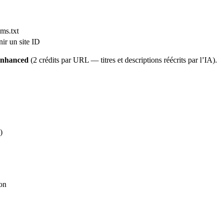
lms.txt
nir un site ID
nhanced
(2 crédits par URL — titres et descriptions réécrits par l’IA).
)
ion