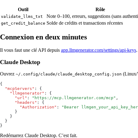
Outil
Rôle
Note 0–100, erreurs, suggestions (sans authenti
validate_llms_txt
Solde de crédits et transactions récentes
get_credit_balance
Connexion en deux minutes
Il vous faut une clé API depuis
app.llmgenerator.com/settings/api-keys
.
Claude Desktop
Ouvrez
(Linux
~/.config/claude/claude_desktop_config.json
{
  "mcpServers"
:
 {
    "llmgenerator"
:
 {
      "url"
:
 "
https://mcp.llmgenerator.com/mcp
"
,
      "headers"
:
 {
        "Authorization"
:
 "
Bearer llmgen_your_api_key_her
      }
    }
  }
}
Redémarrez Claude Desktop. C’est fait.