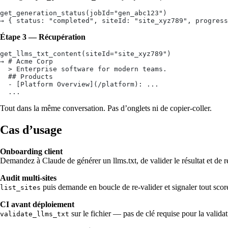
get_generation_status(jobId="gen_abc123")
→ { status: "completed", siteId: "site_xyz789", progress
Étape 3 — Récupération
get_llms_txt_content(siteId="site_xyz789")
→ # Acme Corp
  > Enterprise software for modern teams.
  ## Products
  - [Platform Overview](/platform): ...
  ...
Tout dans la même conversation. Pas d’onglets ni de copier-coller.
Cas d’usage
Onboarding client
Demandez à Claude de générer un llms.txt, de valider le résultat et de
Audit multi-sites
puis demande en boucle de re-valider et signaler tout score
list_sites
CI avant déploiement
sur le fichier — pas de clé requise pour la validat
validate_llms_txt