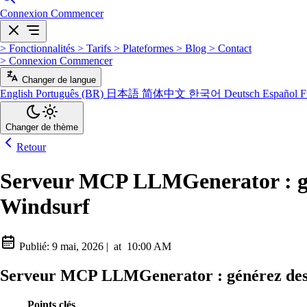
Connexion
Commencer
>
Fonctionnalités
>
Tarifs
>
Plateformes
>
Blog
>
Contact
>
Connexion
Commencer
Changer de langue
English
Português (BR)
日本語
简体中文
한국어
Deutsch
Español
F
Changer de thème
Retour
Serveur MCP LLMGenerator : géné
Windsurf
Publié:
9 mai, 2026
|
at
10:00 AM
Serveur MCP LLMGenerator : générez des fi
Points clés