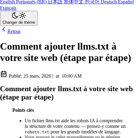
English
Português (BR)
日本語
简体中文
한국어
Deutsch
Español
Français
Changer de thème
Retour
Comment ajouter llms.txt à
votre site web (étape par étape)
Publié:
25 mars, 2026
|
at
10:00 AM
Comment ajouter llms.txt à votre site web
(étape par étape)
Points clés
Un fichier llms.txt aide les robots IA à comprendre
la structure de votre contenu — pensez-y comme un
pour les grands modèles de langage.
robots.txt
Vous pouvez le créer manuellement ou le générer