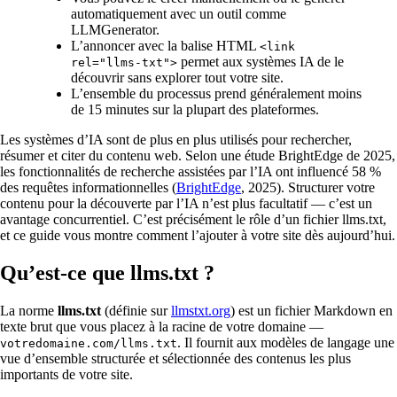
automatiquement avec un outil comme
LLMGenerator.
L’annoncer avec la balise HTML
<link
permet aux systèmes IA de le
rel="llms-txt">
découvrir sans explorer tout votre site.
L’ensemble du processus prend généralement moins
de 15 minutes sur la plupart des plateformes.
Les systèmes d’IA sont de plus en plus utilisés pour rechercher,
résumer et citer du contenu web. Selon une étude BrightEdge de 2025,
les fonctionnalités de recherche assistées par l’IA ont influencé 58 %
des requêtes informationnelles (
BrightEdge
, 2025). Structurer votre
contenu pour la découverte par l’IA n’est plus facultatif — c’est un
avantage concurrentiel. C’est précisément le rôle d’un fichier llms.txt,
et ce guide vous montre comment l’ajouter à votre site dès aujourd’hui.
Qu’est-ce que llms.txt ?
La norme
llms.txt
(définie sur
llmstxt.org
) est un fichier Markdown en
texte brut que vous placez à la racine de votre domaine —
. Il fournit aux modèles de langage une
votredomaine.com/llms.txt
vue d’ensemble structurée et sélectionnée des contenus les plus
importants de votre site.