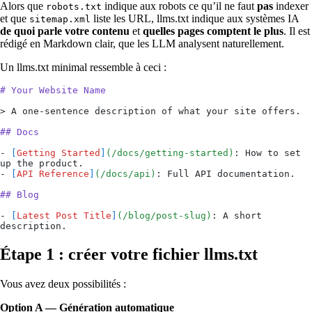
Alors que
indique aux robots ce qu’il ne faut
pas
indexer
robots.txt
et que
liste les URL, llms.txt indique aux systèmes IA
sitemap.xml
de quoi parle votre contenu
et
quelles pages comptent le plus
. Il est
rédigé en Markdown clair, que les LLM analysent naturellement.
Un llms.txt minimal ressemble à ceci :
# Your Website Name
>
 A one-sentence description of what your site offers.
## Docs
-
 [
Getting Started
]
(
/docs/getting-started
)
: How to set 
up the product.
-
 [
API Reference
]
(
/docs/api
)
: Full API documentation.
## Blog
-
 [
Latest Post Title
]
(
/blog/post-slug
)
: A short 
description.
Étape 1 : créer votre fichier llms.txt
Vous avez deux possibilités :
Option A — Génération automatique