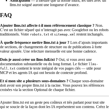
Anticipation
— à mesure que la norme murit, les sites avec un
llms.txt soigné auront une longueur d’avance.
FAQ
Ajouter llms.txt affecte-t-il mon référencement classique ?
Non.
C’est un fichier séparé qui n’interagit pas avec Googlebot ou les robots
traditionnels. Votre
et
restent inchangés.
robots.txt
sitemap.xml
À quelle fréquence mettre llms.txt à jour ?
Lors d’ajouts importants
de sections, de changements de structure ou de publications à forte
valeur ajoutée. Une relecture mensuelle est une bonne cadence.
Dois-je aussi créer un llms-full.txt ?
Oui, si vous avez une
documentation substantielle ou du long format. Le fichier
llms-
contient le texte intégral de vos pages clés — utile pour
full.txt
MCP et les agents IA qui ont besoin de contexte profond.
Et si mon site a plusieurs sous-domaines ?
Chaque sous-domaine
doit avoir son propre llms.txt à la racine. Vous pouvez les références
croisées via la section Optional de chaque fichier.
Ajouter llms.txt est un geste peu coûteux et très parlant pour tout site
qui se soucie de la façon dont les IA représentent son contenu. Créez le