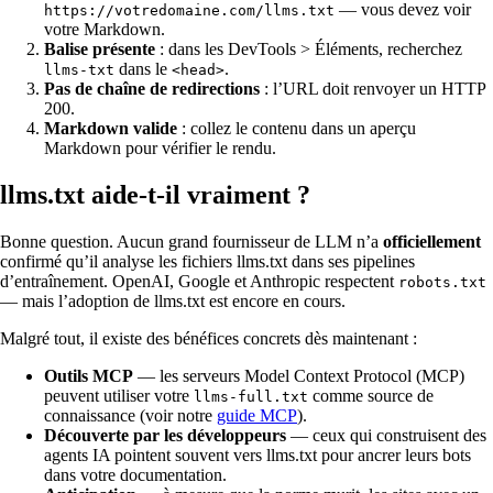
— vous devez voir
https://votredomaine.com/llms.txt
votre Markdown.
Balise présente
: dans les DevTools > Éléments, recherchez
dans le
.
llms-txt
<head>
Pas de chaîne de redirections
: l’URL doit renvoyer un HTTP
200.
Markdown valide
: collez le contenu dans un aperçu
Markdown pour vérifier le rendu.
llms.txt aide-t-il vraiment ?
Bonne question. Aucun grand fournisseur de LLM n’a
officiellement
confirmé qu’il analyse les fichiers llms.txt dans ses pipelines
d’entraînement. OpenAI, Google et Anthropic respectent
robots.txt
— mais l’adoption de llms.txt est encore en cours.
Malgré tout, il existe des bénéfices concrets dès maintenant :
Outils MCP
— les serveurs Model Context Protocol (MCP)
peuvent utiliser votre
comme source de
llms-full.txt
connaissance (voir notre
guide MCP
).
Découverte par les développeurs
— ceux qui construisent des
agents IA pointent souvent vers llms.txt pour ancrer leurs bots
dans votre documentation.