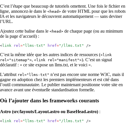
C’est l’étape que beaucoup de tutoriels omettent. Une fois le fichier en
ligne, annoncez-le dans le
de votre HTML pour que les robots
<head>
IA et les navigateurs le découvrent automatiquement — sans deviner
l’URL.
Ajoutez cette balise dans le
de chaque page (ou au minimum
<head>
de la page d’accueil) :
<
link
 rel
=
"
llms-txt
"
 href
=
"
/llms.txt
"
 />
C’est la même idée que les autres indices de ressources (
<link
,
). C’est un signal
rel="sitemap">
<link rel="manifest">
déclaratif : « ce site expose un llms.txt, et le voici ».
L’attribut
n’est pas encore une norme W3C, mais il
rel="llms-txt"
gagne en adoption chez les premiers implémenteurs et est cité dans
l’outil communautaire. Le publier maintenant positionne votre site en
avance avant une éventuelle standardisation formelle.
Où l’ajouter dans les frameworks courants
Astro (src/layouts/Layout.astro ou BaseHead.astro)
:
<
link
 rel
=
"
llms-txt
"
 href
=
"
/llms.txt
"
 />