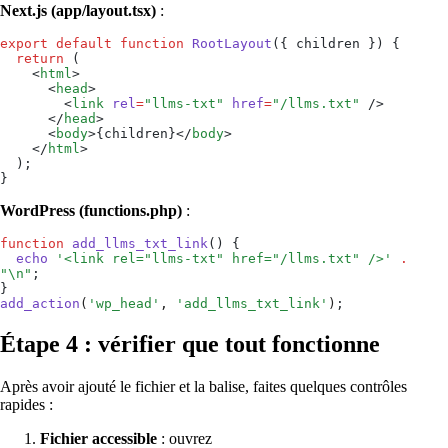
Next.js (app/layout.tsx)
:
export
 default
 function
 RootLayout
(
{ 
children
 }
)
 {
  return
 (
    <
html
>
      <
head
>
        <
link
 rel
=
"
llms-txt
"
 href
=
"
/llms.txt
"
 />
      </
head
>
      <
body
>
{
children
}
</
body
>
    </
html
>
  );
}
WordPress (functions.php)
:
function
 add_llms_txt_link
()
 {
  echo
 '
<link rel="llms-txt" href="/llms.txt" />
'
 .
"
\n
"
;
}
add_action
(
'
wp_head
'
,
 '
add_llms_txt_link
'
)
;
Étape 4 : vérifier que tout fonctionne
Après avoir ajouté le fichier et la balise, faites quelques contrôles
rapides :
Fichier accessible
: ouvrez