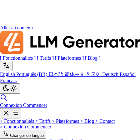
Aller au contenu
[
Fonctionnalités
]
[
Tarifs
]
[
Plateformes
]
[
Blog
]
English
Português (BR)
日本語
简体中文
한국어
Deutsch
Español
Français
Connexion
Commencer
>
Fonctionnalités
>
Tarifs
>
Plateformes
>
Blog
>
Contact
>
Connexion
Commencer
Changer de langue