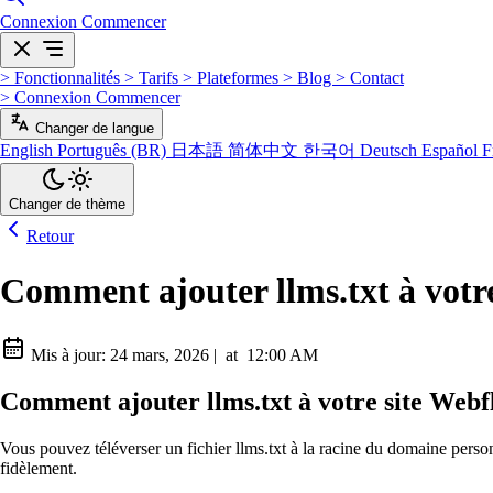
Connexion
Commencer
>
Fonctionnalités
>
Tarifs
>
Plateformes
>
Blog
>
Contact
>
Connexion
Commencer
Changer de langue
English
Português (BR)
日本語
简体中文
한국어
Deutsch
Español
F
Changer de thème
Retour
Comment ajouter llms.txt à votr
Mis à jour:
24 mars, 2026
|
at
12:00 AM
Comment ajouter llms.txt à votre site Web
Vous pouvez téléverser un fichier llms.txt à la racine du domaine person
fidèlement.