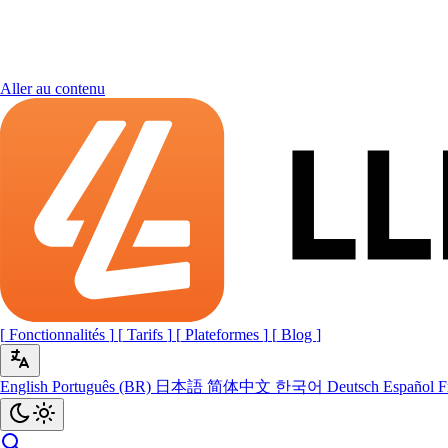
Aller au contenu
[
Fonctionnalités
]
[
Tarifs
]
[
Plateformes
]
[
Blog
]
English
Português (BR)
日本語
简体中文
한국어
Deutsch
Español
F